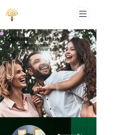
MENU
Felicidade Equilíbrio
Autonomia
para viver bem.