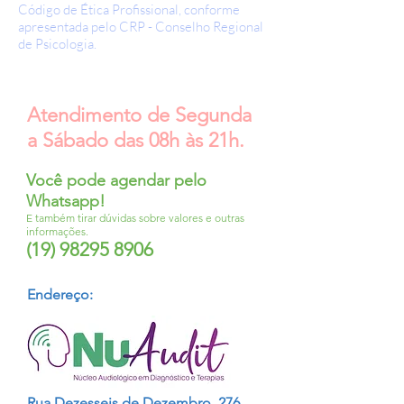
Código de Ética Profissional, conforme
apresentada pelo CRP - Conselho Regional
de Psicologia.
Atendimento de Segunda
a Sábado das 08h às 21h.
Você pode agendar pelo
Whatsapp!
E também tirar dúvidas sobre valores e outras
informações.
(19) 98295 8906
Endereço:
Rua Dezesseis de Dezembro, 276