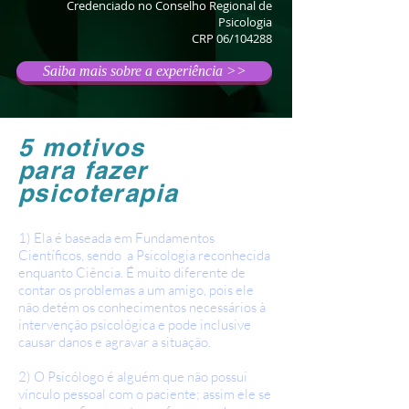
Credenciado no Conselho Regional de
Psicologia
CRP 06/104288
Saiba mais sobre a experiência >>
5 motivos
para fazer
psicoterapia
1) Ela é baseada em Fundamentos
Científicos, sendo a Psicologia reconhecida
enquanto Ciência. É muito diferente de
contar os problemas a um amigo, pois ele
não detém os conhecimentos necessários à
intervenção psicológica e pode inclusive
causar danos e agravar a situação.
2) O Psicólogo é alguém que não possui
vínculo pessoal com o paciente; assim ele se